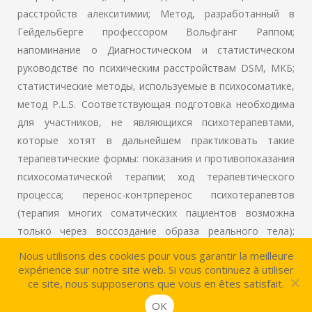
расстройств алекситимии; Метод, разработанный в
Гейдельберге профессором Вольфганг Раппом;
напоминание о Диагностическом и статистическом
руководстве по психическим расстройствам DSM, МКБ;
статистические методы, используемые в психосоматике,
метод P.L.S. Соответствующая подготовка необходима
для участников, не являющихся психотерапевтами,
которые хотят в дальнейшем практиковать такие
терапевтические формы: показания и противопоказания
психосоматической терапии; ход терапевтического
процесса; перенос-контрперенос психотерапевтов
(терапия многих соматических пациентов возможна
только через воссоздание образа реального тела);
Развитие показаний к телесной терапии: Специфика
Nous utilisons des cookies pour vous garantir la meilleure
психотерапевтической релаксации (приоритет телесных
expérience sur notre site web. Si vous continuez à utiliser
ce site, nous supposerons que vous en êtes satisfait.
переживаний, перенос, регрессия, сопротивление,
приобретение автономии); словесная работа (функция
OK